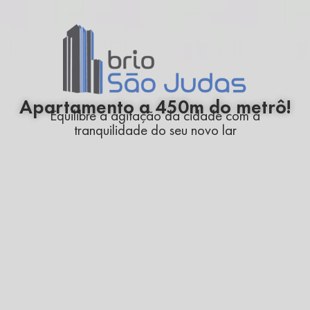
Apartamento a 450m do metrô!
Equilibre a agitação da cidade com a
tranquilidade do seu novo lar